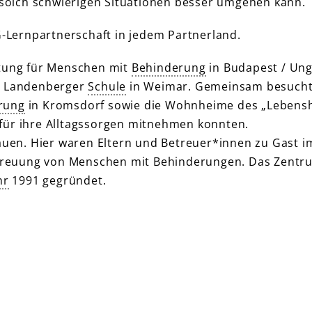
solch schwierigen Situationen besser umgehen kann.
-Lernpartnerschaft in jedem Partnerland.
htung für Menschen mit
Behinderung
in Budapest / Ung
es Landenberger
Schule
in Weimar. Gemeinsam besuch
rung
in Kromsdorf sowie die Wohnheime des „Lebensh
 für ihre Alltagssorgen mitnehmen konnten.
tauen. Hier waren Eltern und Betreuer*innen zu Gast i
treuung von Menschen mit Behinderungen. Das Zentr
hr
1991 gegründet.